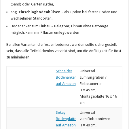
(Sand) oder Garten (Erde),
sog.
Einschlagbodenhülsen
– als Option bei festen Böden und
wechselnden Standorten,
Bodenanker zum Einbau – Belegbar, Einbau ohne Betonage
möglich, kann mir Pflaster umlegt werden
Bei allen Varianten die fest einbetoniert werden sollte sichergestellt
sein, dass alle Teile lückenlos verzinkt sind, um die Anfälligkeit für Rost
zu minimieren.
Schneider
Universal
Bodenanker
zum Eingraben /
auf Amazon
Einbetonieren
H = 45 cm,
Montageplatte 16 x 16
cm
Sekey
Universal
Bodenplatte
zum Einbetonieren
auf Amazon
H = 40 cm,