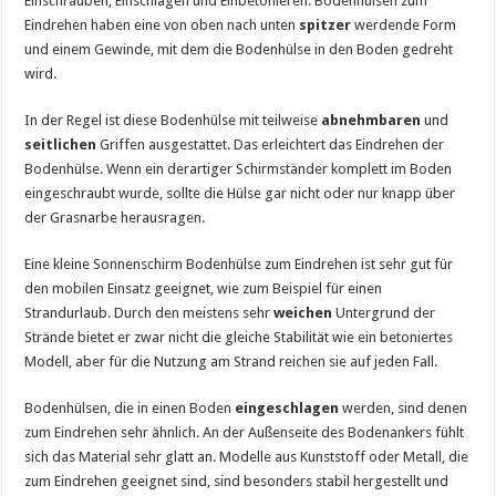
Einschrauben, Einschlagen und Einbetonieren. Bodenhülsen zum
Eindrehen haben eine von oben nach unten
spitzer
werdende Form
und einem Gewinde, mit dem die Bodenhülse in den Boden gedreht
wird.
In der Regel ist diese Bodenhülse mit teilweise
abnehmbaren
und
seitlichen
Griffen ausgestattet. Das erleichtert das Eindrehen der
Bodenhülse. Wenn ein derartiger Schirmständer komplett im Boden
eingeschraubt wurde, sollte die Hülse gar nicht oder nur knapp über
der Grasnarbe herausragen.
Eine kleine Sonnenschirm Bodenhülse zum Eindrehen ist sehr gut für
den mobilen Einsatz geeignet, wie zum Beispiel für einen
Strandurlaub. Durch den meistens sehr
weichen
Untergrund der
Strände bietet er zwar nicht die gleiche Stabilität wie ein betoniertes
Modell, aber für die Nutzung am Strand reichen sie auf jeden Fall.
Bodenhülsen, die in einen Boden
eingeschlagen
werden, sind denen
zum Eindrehen sehr ähnlich. An der Außenseite des Bodenankers fühlt
sich das Material sehr glatt an. Modelle aus Kunststoff oder Metall, die
zum Eindrehen geeignet sind, sind besonders stabil hergestellt und