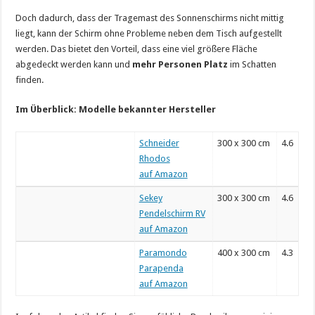
Doch dadurch, dass der Tragemast des Sonnenschirms nicht mittig
liegt, kann der Schirm ohne Probleme neben dem Tisch aufgestellt
werden. Das bietet den Vorteil, dass eine viel größere Fläche
abgedeckt werden kann und
mehr Personen Platz
im Schatten
finden.
Im Überblick: Modelle bekannter Hersteller
Schneider
300 x 300 cm
4.6
Rhodos
auf Amazon
Sekey
300 x 300 cm
4.6
Pendelschirm RV
auf Amazon
Paramondo
400 x 300 cm
4.3
Parapenda
auf Amazon