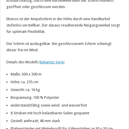
lichtdurchlässig. Durch eine Kurbelwelle kann der Schirm mühelos
geöffnet oder geschlossen werden.
Ebenso ist der Ampelschirm in der Höhe durch eine Handkurbel
stufenlos verstellbar. Der daraus resultierende Neigungswinkel sorgt
für optimale Flexibilität.
Der Schirm ist auskugelbar. Bei geschlossenem Schirm schwingt
dieser frei im Wind.
Details des Modells
Bahamas Serie
:
Maße: 300 x 300 m
Höhe: ca. 255 cm
Gewicht: ca. 16 kg
Bespannung: 100 % Polyester
widerstandsfähig sowie wind- und wasserfest
8 Streben mit hoch belastbaren Seilen gespannt
Gestell: anthrazit; 48 mm stark
Plattenständer mit Winkelprofil für 4 Wegplatten: je 50 x 50 cm