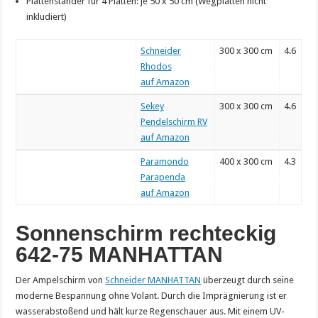
Plattenständer für 4 Platten: je 50 x 50 cm (Wegplatten nicht
inkludiert)
Schneider
300 x 300 cm
4.6
Rhodos
auf Amazon
Sekey
300 x 300 cm
4.6
Pendelschirm RV
auf Amazon
Paramondo
400 x 300 cm
4.3
Parapenda
auf Amazon
Sonnenschirm rechteckig
642-75 MANHATTAN
Der Ampelschirm von
Schneider MANHATTAN
überzeugt durch seine
moderne Bespannung ohne Volant. Durch die Imprägnierung ist er
wasserabstoßend und hält kurze Regenschauer aus. Mit einem UV-