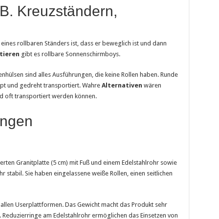
 B. Kreuzständern,
k eines rollbaren Ständers ist, dass er beweglich ist und dann
tieren
gibt es rollbare Sonnenschirmboys.
enhülsen sind alles Ausführungen, die keine Rollen haben. Runde
ppt und gedreht transportiert. Wahre
Alternativen
wären
nd oft transportiert werden können.
ungen
erten Granitplatte (5 cm) mit Fuß und einem Edelstahlrohr sowie
r stabil. Sie haben eingelassene weiße Rollen, einen seitlichen
ast allen Userplattformen. Das Gewicht macht das Produkt sehr
sch. Reduzierringe am Edelstahlrohr ermöglichen das Einsetzen von