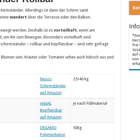
Bel
hirmständer. Allerdings ist dann der Schirm samt
Sonne
wandert
über die Terrasse oder den Balkon.
Inf
ewegt werden. Deshalb ist es
vorteilhaft
, wenn am
*Amp
, um ihn zum Bewegen. Besonders vorteilhaft sind
Hers
hirmständer – rollbar und bepflanzbar – sind sehr gefragt.
frei
zusa
auf 
 Blumen sein. Kräuter oder Tomaten sehen auch hübsch aus und
von 
erha
Nexos
25/40 kg
Schirmständer
auf Amazon
vidaXL
je nach Füllmaterial
Bepflanzbar
auf Amazon
DEGAMO
50kg
Polymerbeton