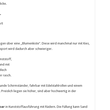
icke.
r
r!!
ügen über eine „Blumenkiste“. Diese wird manchmal nur mit Kies,
ransport wird dadurch aber schwieriger.
nststoff,
und mit
Blech
hr rasch.
Runde Schirmständer, fahrbar mit Edelstahlrollen und einem
. Preislich liegen sie höher, sind aber hochwertig in der
bar
in Kunststoffausführung mit Rädern. Die Füllung kann Sand