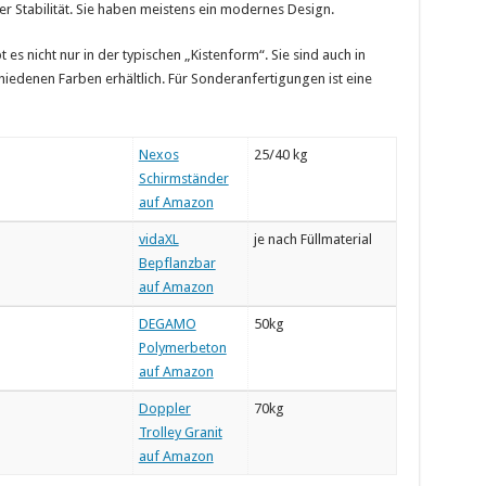
 Stabilität. Sie haben meistens ein modernes Design.
es nicht nur in der typischen „Kistenform“. Sie sind auch in
hiedenen Farben erhältlich. Für Sonderanfertigungen ist eine
Nexos
25/40 kg
Schirmständer
auf Amazon
vidaXL
je nach Füllmaterial
Bepflanzbar
auf Amazon
DEGAMO
50kg
Polymerbeton
auf Amazon
Doppler
70kg
Trolley Granit
auf Amazon